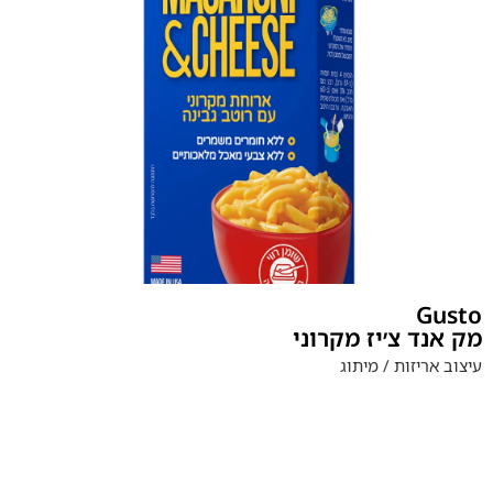
Gusto
מק אנד צ׳יז מקרוני
עיצוב אריזות / מיתוג