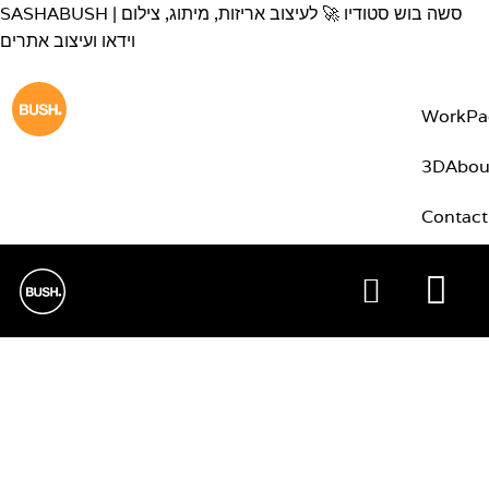
content
SASHABUSH | סשה בוש סטודיו 🚀 לעיצוב אריזות, מיתוג, צילום
וידאו ועיצוב אתרים
Work
Pa
3D
Abou
Contact
+97254
השותפים שלך לעיצוב
אריזות, מיתוג,